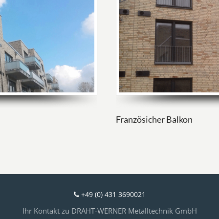
Französicher Balkon
+49 (0) 431 3690021
Ihr Kontakt zu DRAHT-WERNER Metalltechnik GmbH