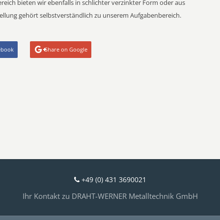
ich bieten wir ebenfalls in schlichter verzinkter Form oder aus
ellung gehört selbstverständlich zu unserem Aufgabenbereich.
ebook
Share on Google
+49 (0) 431 3690021
Ihr Kontakt zu DRAHT-WERNER Metalltechnik GmbH