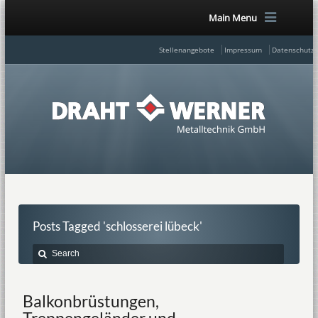
Main Menu
Stellenangebote
Impressum
Datenschutze
Posts Tagged 'schlosserei lübeck'
Balkonbrüstungen,